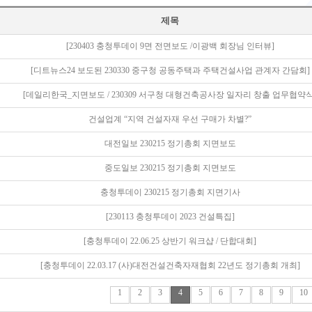
제목
[230403 충청투데이 9면 전면보도 /이광백 회장님 인터뷰]
[디트뉴스24 보도된 230330 중구청 공동주택과 주택건설사업 관계자 간담회]
[데일리한국_지면보도 / 230309 서구청 대형건축공사장 일자리 창출 업무협약식
건설업계 “지역 건설자재 우선 구매가 차별?”
대전일보 230215 정기총회 지면보도
중도일보 230215 정기총회 지면보도
충청투데이 230215 정기총회 지면기사
[230113 충청투데이 2023 건설특집]
[충청투데이 22.06.25 상반기 워크샵 / 단합대회]
[충청투데이 22.03.17 (사)대전건설건축자재협회 22년도 정기총회 개최]
1
2
3
4
5
6
7
8
9
10