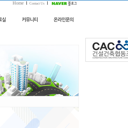
Home
l
l
Contact Us