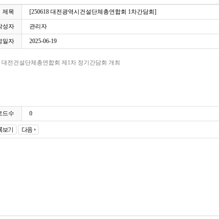
제목
[250618 대전광역시건설단체총연합회 1차간담회]
작성자
관리자
성일자
2025-06-19
- 대전건설단체총연합회 제1차 정기간담회 개최
로드수
0