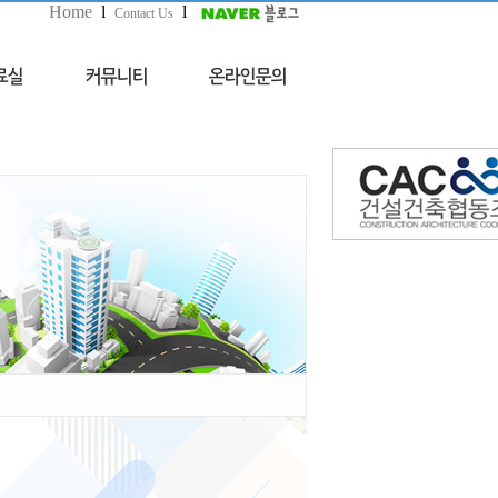
Home
l
l
Contact Us