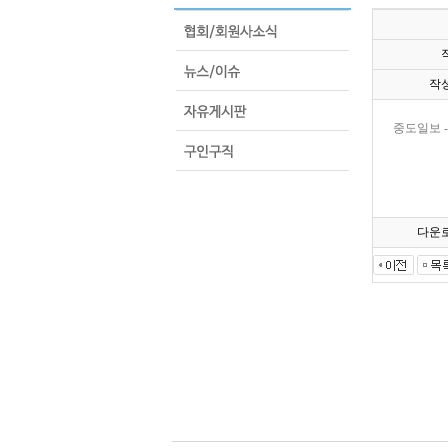
작
중도일보 
다운